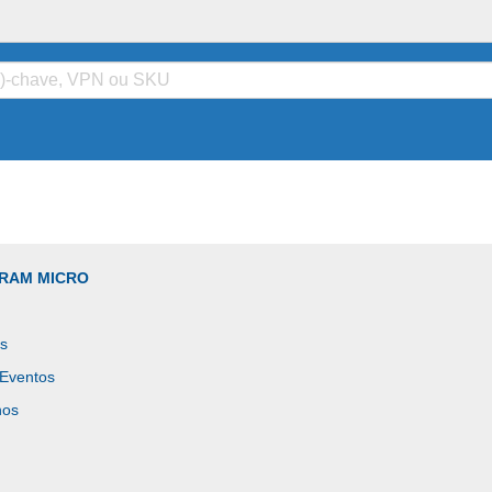
GRAM MICRO
es
 Eventos
nos