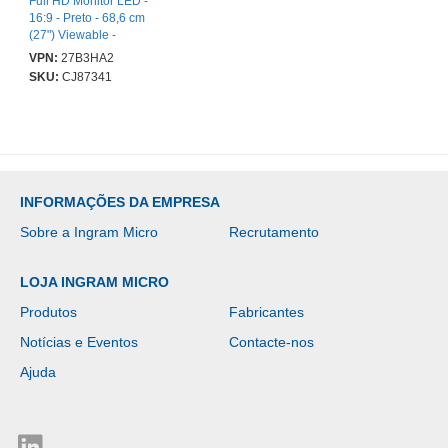
Full HD Monitor LED -
16:9 - Preto - 68,6 cm
(27") Viewable -
Tecnologia IPS (In-plane
VPN:
27B3HA2
switching) - WLED Luz
SKU:
CJ87341
posterior - 1920 x 1080 -
16,7 milhões de cores -
Sincronização adaptada
- 300 cd/m² - 1 ms - 120
Hz Taxa de atualização -
Colunas - Inclinação -
HDMI - VGA -
INFORMAÇÕES DA EMPRESA
Compatível com
montagem VESA
Sobre a Ingram Micro
Recrutamento
LOJA INGRAM MICRO
Produtos
Fabricantes
Notícias e Eventos
Contacte-nos
Ajuda